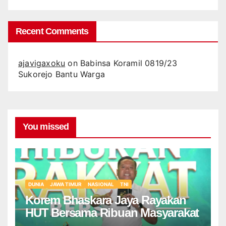
Recent Comments
ajavigaxoku
on
Babinsa Koramil 0819/23
Sukorejo Bantu Warga
You missed
DUNIA
JAWA TIMUR
NASIONAL
TNI
Korem Bhaskara Jaya Rayakan
HUT Bersama Ribuan Masyarakat