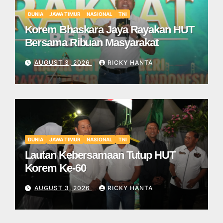
DUNIA
JAWA TIMUR
NASIONAL
TNI
Korem Bhaskara Jaya Rayakan HUT
Bersama Ribuan Masyarakat
AUGUST 3, 2026
RICKY HANTA
DUNIA
JAWA TIMUR
NASIONAL
TNI
Lautan Kebersamaan Tutup HUT
Korem Ke-60
AUGUST 3, 2026
RICKY HANTA